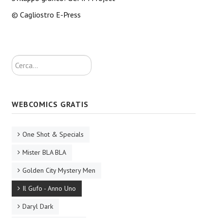
© Cagliostro E-Press
EonVerso
Eon
CHI SIAMO
Cerca...
Associazione
Editore
WEBCOMICS GRATIS
Collabora con noi
One Shot & Specials
Privacy
Mister BLA BLA
STORIA
Golden City Mystery Men
Il Gufo - Anno Uno
Daryl Dark