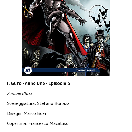
Spazio Cagliostro@Lucca 2015
Spazio Cagliostro@Lucca 2016
Spazio Cagliostro@Lucca 2017
Casa Cagliostro@Lucca2018
#baseLUna@Lucca 2019
PUBBLICAZIONI
Fumetti
Il Gufo - Anno Uno - Episodio 3
Gli Albi di Occidente
Zombie Blues
DownLoad
Sceneggiatura: Stefano Bonazzi
Disegni:
Marco Bovi
Bonsai
Copertina: Francesco Macaluso
I Classici del Fumetto Indipendente