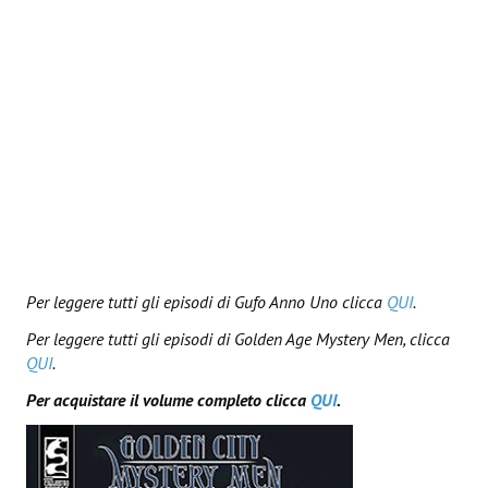
Necro
Solaris*
Saggistica
Edikolè
MetroCult
Narrativa
FantaFiction
Per leggere tutti gli episodi di Gufo Anno Uno clicca
QUI
.
#KM0
Per leggere tutti gli episodi di Golden Age Mystery Men, clicca
QUI
.
E-BOOK & WEBCOMICS
Per acquistare il volume completo clicca
QUI
.
E-book
IrregularVerso