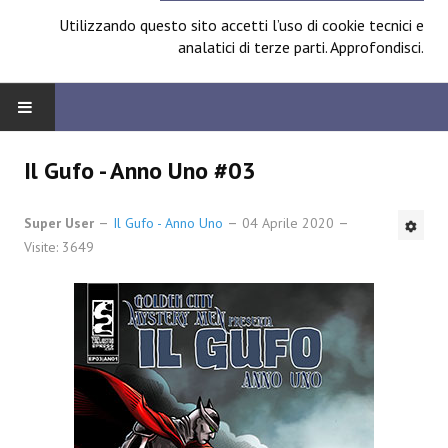
Utilizzando questo sito accetti l’uso di cookie tecnici e
analatici di terze parti.
Approfondisci
.
HOME
Il Gufo - Anno Uno #03
BOARD
Super User
Il Gufo - Anno Uno
04 Aprile 2020
Visite: 3649
News
Focus
Contest
Prossimamente
Spazio Cagliostro@Lucca 2014