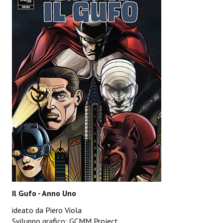
Daryl Dark
Lovecraft & Holmes
Watson & Lovecraft
Sci-Fi
Giganti d'Acciaio
I.S. "E.Salgari"
TenCentsVerso
Golden City Mystery Men
Joumon
Il Gufo - Anno Uno
Zeldamalincony
ideato da Piero Viola
Sviluppo grafico: GCMM Project
Borley Rectory Club