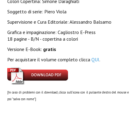
Colori Copertina: Simone Daraghiati
Lettera 33
Soggetto di serie: Piero Viola
mYthoS
Supervisione e Cura Editoriale: Alessandro Balsamo
Prisma
Grafica e impaginazione: Cagliostro E-Press
18 pagine - B/N - copertina a colori
PTP
Versione E-Book:
gratis
yKronos
Per acquistare il volume completo clicca
QUI
.
American Milestone
Spaghetti Western
[In caso di problemi con il download, clicca sull'icona con il pulsante destro del mouse e
Fuori Collana
poi "salva con nome"]
Riviste e Speciali
Be Side
Talkink