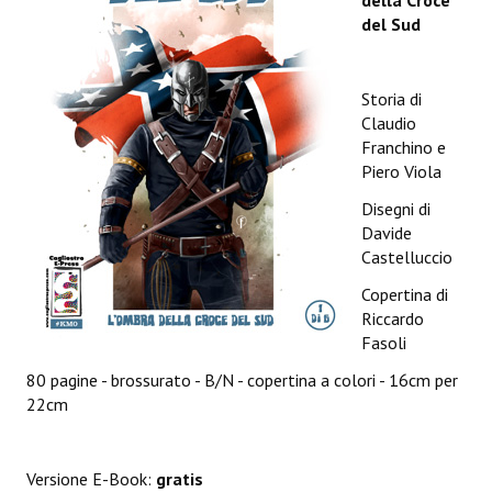
della Croce
Spazio Cagliostro@Lucca 2015
del Sud
Spazio Cagliostro@Lucca 2016
Storia di
Spazio Cagliostro@Lucca 2017
Claudio
Casa Cagliostro@Lucca2018
Franchino e
Piero Viola
#baseLUna@Lucca 2019
Disegni di
Davide
PUBBLICAZIONI
Castelluccio
Fumetti
Copertina di
Riccardo
Gli Albi di Occidente
Fasoli
80 pagine - brossurato - B/N - copertina a colori - 16cm per
DownLoad
22cm
Bonsai
I Classici del Fumetto Indipendente
Versione E-Book:
gratis