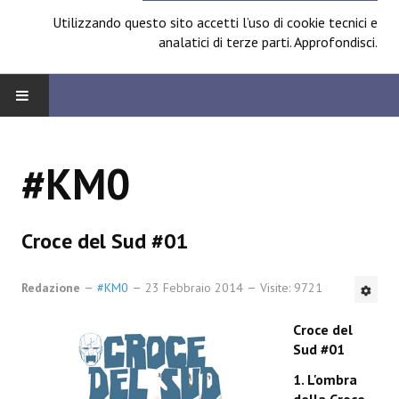
Utilizzando questo sito accetti l’uso di cookie tecnici e
analatici di terze parti.
Approfondisci
.
HOME
#KM0
BOARD
News
Croce del Sud #01
Focus
Redazione
#KM0
23 Febbraio 2014
Visite: 9721
Contest
Croce del
Prossimamente
Sud #01
Spazio Cagliostro@Lucca 2014
1. L'ombra