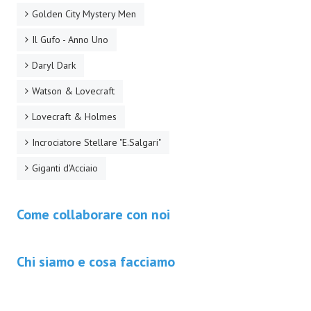
Golden City Mystery Men
EonVerso
Il Gufo - Anno Uno
Eon
Daryl Dark
CHI SIAMO
Watson & Lovecraft
Associazione
Lovecraft & Holmes
Incrociatore Stellare "E.Salgari"
Editore
Giganti d'Acciaio
Collabora con noi
Privacy
Come collaborare con noi
STORIA
Chi siamo e cosa facciamo