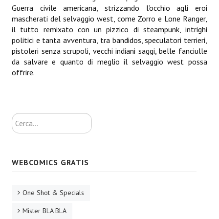
Guerra civile americana, strizzando l’occhio agli eroi
mascherati del selvaggio west, come Zorro e Lone Ranger,
Daryl Dark
il tutto remixato con un pizzico di steampunk, intrighi
Lovecraft & Holmes
politici e tanta avventura, tra bandidos, speculatori terrieri,
pistoleri senza scrupoli, vecchi indiani saggi, belle fanciulle
Watson & Lovecraft
da salvare e quanto di meglio il selvaggio west possa
offrire.
Sci-Fi
Giganti d'Acciaio
Cerca...
I.S. "E.Salgari"
TenCentsVerso
Golden City Mystery Men
WEBCOMICS GRATIS
Joumon
One Shot & Specials
Zeldamalincony
Mister BLA BLA
Borley Rectory Club