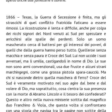
aperto anche alle fumetterie e librerie.
Necro
Solaris*
1866 – Texas, la Guerra di Secessione è finita, ma gli
strascichi di quel conflitto fratricida faticano a essere
Saggistica
rimossi. La ricostruzione è lenta e difficile, anche per colpa
dei ricchi signori del Nord venuti al Sud per speculare e
Edikolè
arricchirsi alle spalle dei perdenti. Solo un uomo
mascherato cerca di battersi per gli interessi dei poveri, di
MetroCult
quelli che dalla guerra hanno perso tutto. Quell’eroe senza
macchia e senza paura è Croce del Sud. Lui non uccide i suoi
Narrativa
avversari, ma li umilia, castigandoli in nome di Dio. Le sue
FantaFiction
non sono armi convenzionali, usa due fruste e alcuni strani
marchingegni, come una grossa pistola spara-caucciù. Ma
#KM0
chi si nasconde dietro quella maschera di ferro? Croce del
Sud è veramente motivato nel suo agire dal bene e dal
volere di Dio, ma soprattutto, cosa c’entra la sua presenza
E-BOOK & WEBCOMICS
con la morte di Abramo Lincoln e il tesoro dei confederati?
Questo e altro nella nuova miniserie scritta dal magnifico
E-book
duo Franchino & Viola, che questa volta si confrontano
con una storia che naviga tra le pagine non scritte della
IrregularVerso