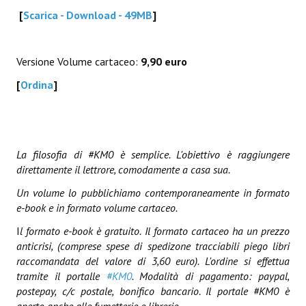
[
Scarica - Download - 49MB
Lettera 33
]
mYthoS
Versione Volume cartaceo:
9,90 euro
Prisma
[
Ordina
]
PTP
yKronos
La filosofia di #KM0 è semplice. L'obiettivo è raggiungere
American Milestone
direttamente il lettrore, comodamente a casa sua.
Spaghetti Western
Un volume lo pubblichiamo contemporaneamente in formato
e-book e in formato volume cartaceo.
Fuori Collana
I
l formato e-book è gratuito. Il formato cartaceo ha un prezzo
Riviste e Speciali
anticrisi, (comprese spese di spedizone tracciabili piego libri
raccomandata del valore di 3,60 euro). L'ordine si effettua
Be Side
tramite il portalle
#KM0
. Modalità di pagamento: paypal,
postepay, c/c postale, bonifico bancario. Il portale #KM0 è
Talkink