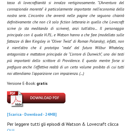
tasso di lovecraftianità si innalza vertiginosamente. "L'Avventura del
Necro
connazionale morente" è particolarmente importante nell'economia della
nostra serie. L'incontro che avverrà nelle pagine che seguono chiarirà
Solaris*
definitivamente che non c'è solo fiction letteraria in quello che Lovecraft
scrive (o sta meditando di scrivere), anzi tutt'altro... Il personaggio
Saggistica
principale con il quale H.P.L. e Watson hanno a che fare (modellato sulle
fattezze di Ben Kingsley in "Oliver Twist" di Roman Polansky), infatti, non
Edikolè
è nient'altro che il prototipo "reale" del futuro Wilbur Whateley,
MetroCult
antagonista e mattatore principale de "L'orrore di Dunwich", uno dei testi
più importanti dello scrittore di Providence. E questo mentre forse si
Narrativa
prefigura anche l'effettiva realtà di un certo volume proibito di cui tutti
noi attendiamo l'apparizione con impazienza. (...)
FantaFiction
Versione E-Book:
gratis
#KM0
E-BOOK & WEBCOMICS
[Scarica - Download - 24MB]
E-book
Per leggere tutti gli episodi di Watson & Lovecraft clicca
QUI
.
IrregularVerso