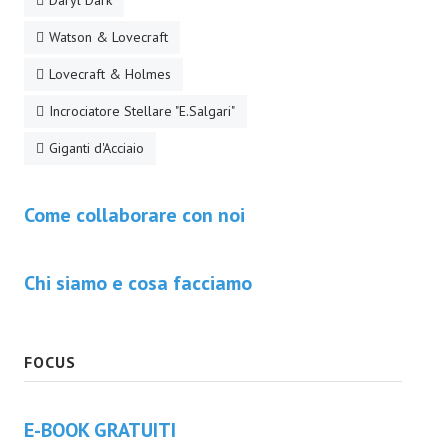
Daryl Dark
EonVerso
Watson & Lovecraft
Lovecraft & Holmes
Eon
Incrociatore Stellare "E.Salgari"
CHI SIAMO
Giganti d'Acciaio
Associazione
Editore
Come collaborare con noi
Collabora con noi
Chi siamo e cosa facciamo
Privacy
STORIA
FOCUS
E-BOOK GRATUITI