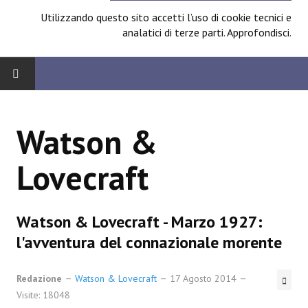
Utilizzando questo sito accetti l’uso di cookie tecnici e
analatici di terze parti.
Approfondisci
.
HOME
Watson &
BOARD
Lovecraft
News
Focus
Watson & Lovecraft - Marzo 1927:
Contest
l'avventura del connazionale morente
Prossimamente
Redazione
Watson & Lovecraft
17 Agosto 2014
Spazio Cagliostro@Lucca 2014
Visite: 18048