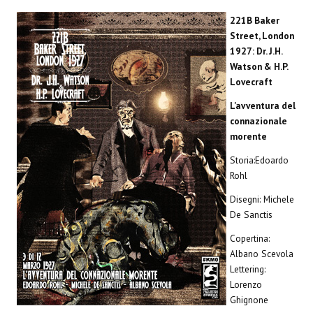
Spazio Cagliostro@Lucca 2015
221B Baker
Spazio Cagliostro@Lucca 2016
Street, London
1927: Dr. J.H.
Spazio Cagliostro@Lucca 2017
Watson & H.P.
Lovecraft
Casa Cagliostro@Lucca2018
L'avventura del
#baseLUna@Lucca 2019
connazionale
morente
PUBBLICAZIONI
Storia:Edoardo
Rohl
Fumetti
Disegni: Michele
Gli Albi di Occidente
De Sanctis
Copertina:
DownLoad
Albano Scevola
Lettering:
Bonsai
Lorenzo
I Classici del Fumetto Indipendente
Ghignone