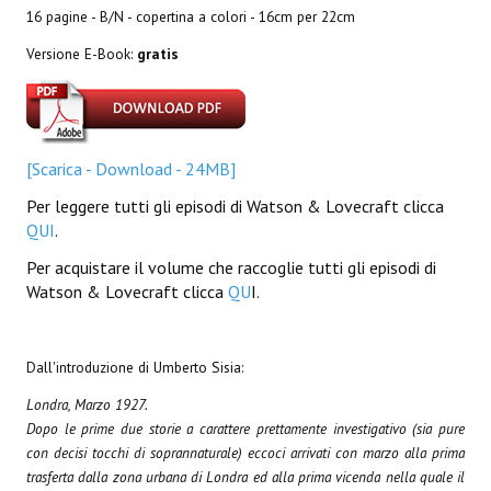
16 pagine - B/N - copertina a colori - 16cm per 22cm
Lettera 33
Versione E-Book:
gratis
mYthoS
Prisma
PTP
[Scarica - Download - 24MB]
yKronos
Per leggere tutti gli episodi di Watson & Lovecraft clicca
QUI
.
American Milestone
Per acquistare il volume che raccoglie tutti gli episodi di
Watson & Lovecraft clicca
QU
I.
Spaghetti Western
Fuori Collana
Dall'introduzione di Umberto Sisia:
Riviste e Speciali
Londra, Marzo 1927.
Be Side
Dopo le prime due storie a carattere prettamente investigativo (sia pure
con decisi tocchi di soprannaturale) eccoci arrivati con marzo alla prima
Talkink
trasferta dalla zona urbana di Londra ed alla prima vicenda nella quale il