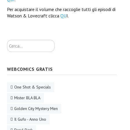
Per acquistare il volume che raccoglie tutti gli episodi di
Daryl Dark
Watson & Lovecraft clicca
QU
I.
Lovecraft & Holmes
Watson & Lovecraft
Cerca...
Sci-Fi
Giganti d'Acciaio
WEBCOMICS GRATIS
I.S. "E.Salgari"
TenCentsVerso
One Shot & Specials
Golden City Mystery Men
Mister BLA BLA
Joumon
Golden City Mystery Men
Zeldamalincony
Il Gufo - Anno Uno
Borley Rectory Club