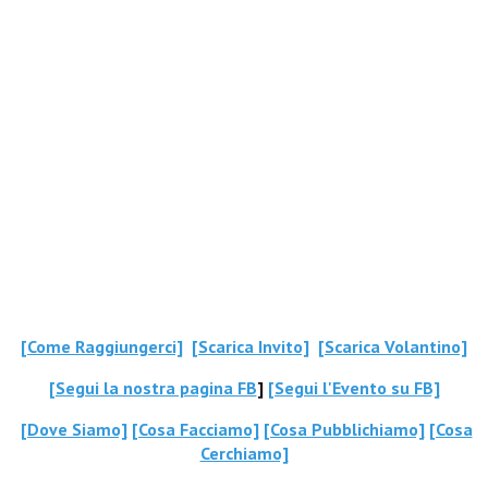
[Come Raggiungerci]
[Scarica Invito]
[Scarica Volantino]
[Segui la nostra pagina FB
]
[Segui l'Evento su FB]
[Dove Siamo]
[Cosa Facciamo]
[Cosa Pubblichiamo]
[Cosa
Cerchiamo]