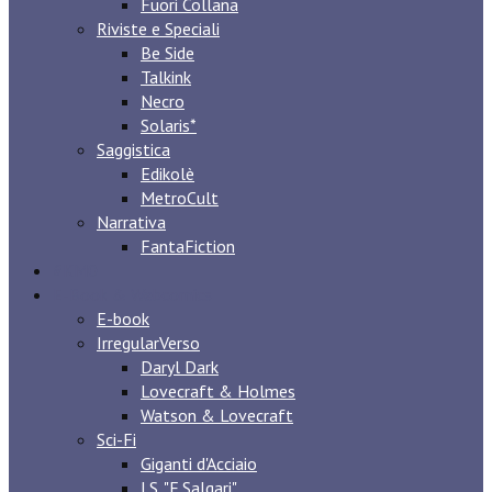
Fuori Collana
Riviste e Speciali
Be Side
Talkink
Necro
Solaris*
Saggistica
Edikolè
MetroCult
Narrativa
FantaFiction
#KM0
E-Book & Webcomics
E-book
IrregularVerso
Daryl Dark
Lovecraft & Holmes
Watson & Lovecraft
Sci-Fi
Giganti d'Acciaio
I.S. "E.Salgari"