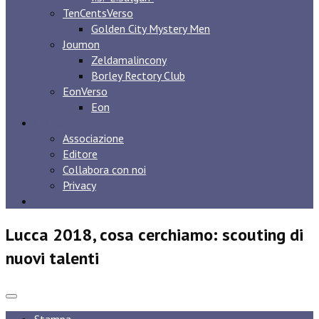
TenCentsVerso
Golden City Mystery Men
Joumon
Zeldamalincony
Borley Rectory Club
EonVerso
Eon
Chi Siamo
Associazione
Editore
Collabora con noi
Privacy
Storia
Lucca 2018, cosa cerchiamo: scouting di
nuovi talenti
Stampa