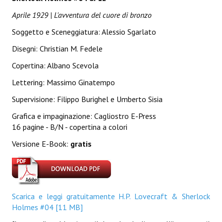
Lettera 33
Aprile 1929 | L'avventura del cuore di bronzo
mYthoS
Soggetto e Sceneggiatura: Alessio Sgarlato
Disegni: Christian M. Fedele
Prisma
Copertina: Albano Scevola
PTP
Lettering: Massimo Ginatempo
yKronos
Supervisione: Filippo Burighel e Umberto Sisia
American Milestone
Grafica e impaginazione: Cagliostro E-Press
16 pagine - B/N - copertina a colori
Spaghetti Western
Versione E-Book:
gratis
Fuori Collana
Riviste e Speciali
Be Side
Scarica e leggi gratuitamente H.P. Lovecraft & Sherlock
Holmes #04 [11 MB]
Talkink