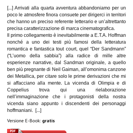
[...] Arrivati alla quarta avventura abbandoniamo per un
Daryl Dark
poco le atmosfere finora consuete per dirigerci in territori
che hanno un preciso referente letterario e un’altrettanto
Lovecraft & Holmes
precisa caratterizzazione di marca cinematografica.
Il primo collegamento è inevitabilmente a E.T.A. Hoffman
Watson & Lovecraft
nonché a uno dei testi più famosi della letteratura
Sci-Fi
romantica e fantastica tout court, quel “Der Sandmann”
(“L’uomo della sabbia”) alla radice di mille altre
Giganti d'Acciaio
esperienze narrative, dal Sandman originale, a quello
ben più pregnante di Neil Gaiman, all’omonima canzone
I.S. "E.Salgari"
dei Metallica, per citare solo le prime derivazioni che mi
si affacciano alla mente. La vicenda di Olimpia e di
TenCentsVerso
Coppelius trova qui una rielaborazione
Golden City Mystery Men
nell’immaginazione che i protagonisti della nostra
vicenda siano appunto i discendenti dei personaggi
Joumon
hoffmaniani.
[...]
Zeldamalincony
Versione E-Book:
gratis
Borley Rectory Club