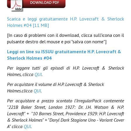
EonVerso
Scarica e leggi gratuitamente H.P. Lovecraft & Sherlock
Eon
Holmes #04 [11 MB]
[In caso di problemi con il download, clicca sull'icona con il
CHI SIAMO
pulsante destro del mouse e poi "salva con nome"]
Associazione
Leggi on line su ISSUU gratuitamente H.P. Lovecraft &
Sherlock Holmes #04
Editore
Per leggere tutti gli episodi di H.P. Lovecraft & Sherlock
Collabora con noi
Holmes, clicca
QUI
.
Per acquistare il volume di
H.P. Lovecraft & Sherlock
Privacy
Holmes
.clicca
QUI
.
STORIA
Per acquistare a prezzo scontato l'IrregularPack contenente
"221B Baker Street, London 1927: Dr. J.H. Watson & H.P.
Lovecraft" + "
10 Barnes Street, Providence 1929: H.P. Lovecraft
& Sherlock Holmes" + "Daryl Dark Stagione Uno - Variant Cover
A" clicca
QUI
.