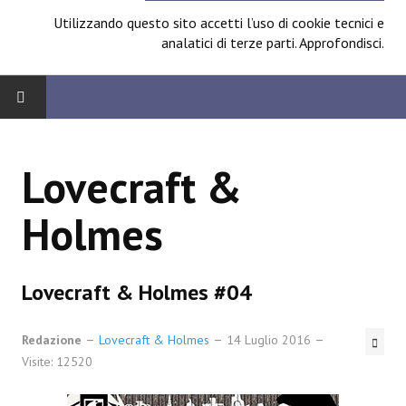
Utilizzando questo sito accetti l’uso di cookie tecnici e
analatici di terze parti.
Approfondisci
.
HOME
Lovecraft &
BOARD
Holmes
News
Focus
Lovecraft & Holmes #04
Contest
Redazione
Prossimamente
Lovecraft & Holmes
14 Luglio 2016
Visite: 12520
Spazio Cagliostro@Lucca 2014