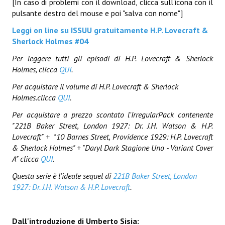
[In caso di problemi con il download, clicca sull'icona con il
Necro
pulsante destro del mouse e poi "salva con nome"]
Leggi on line su ISSUU gratuitamente H.P. Lovecraft &
Solaris*
Sherlock Holmes #04
Saggistica
Per leggere tutti gli episodi di H.P. Lovecraft & Sherlock
Holmes, clicca
QUI
.
Edikolè
Per acquistare il volume di
H.P. Lovecraft & Sherlock
MetroCult
Holmes
.clicca
QUI
.
Narrativa
Per acquistare a prezzo scontato l'IrregularPack contenente
"221B Baker Street, London 1927: Dr. J.H. Watson & H.P.
FantaFiction
Lovecraft" + "
10 Barnes Street, Providence 1929: H.P. Lovecraft
& Sherlock Holmes" + "Daryl Dark Stagione Uno - Variant Cover
#KM0
A" clicca
QUI
.
Questa serie è l'ideale sequel di
221B Baker Street, London
E-BOOK & WEBCOMICS
1927: Dr. J.H. Watson & H.P. Lovecraft
.
E-book
Dall'introduzione di Umberto Sisia:
IrregularVerso