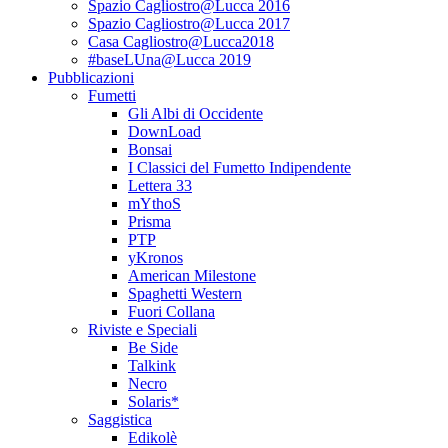
Spazio Cagliostro@Lucca 2016
Spazio Cagliostro@Lucca 2017
Casa Cagliostro@Lucca2018
#baseLUna@Lucca 2019
Pubblicazioni
Fumetti
Gli Albi di Occidente
DownLoad
Bonsai
I Classici del Fumetto Indipendente
Lettera 33
mYthoS
Prisma
PTP
yKronos
American Milestone
Spaghetti Western
Fuori Collana
Riviste e Speciali
Be Side
Talkink
Necro
Solaris*
Saggistica
Edikolè