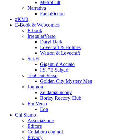
MetroCult
Narrativa
FantaFiction
#KM0
E-Book & Webcomics
E-book
IrregularVerso
Daryl Dark
Lovecraft & Holmes
Watson & Lovecraft
Sci-Fi
Giganti d'Acciaio
I.S. "E.Salgari"
TenCentsVerso
Golden City Mystery Men
Joumon
Zeldamalincony
Borley Rectory Club
EonVerso
Eon
Chi Siamo
Associazione
Editore
Collabora con noi
Privacy