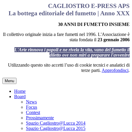
CAGLIOSTRO E-PRESS APS
La bottega editoriale del fumetto | Anno XXX
30 ANNI DI FUMETTO INSIEME
Il collettivo originale inizia a fare fumetti nel 1996. L'Associazione è
stata fondata il
23 gennaio 2006
L'Arte rinnova i popoli e ne rivela la vita, vano del fumetto il
diletto ove non miri a preparare l'avvenire
Utilizzando questo sito accetti l’uso di cookie tecnici e analatici di
terze parti.
Approfondisci
.
Menu
Home
Board
News
Focus
Contest
Prossimamente
Spazio Cagliostro@Lucca 2014
Spazio Cagliostro@Lucca 2015