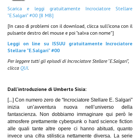
Necro
Scarica e leggi gratuitamente Incrociatore Stellare
"E.Salgari" #00 [8 MB]
Solaris*
[In caso di problemi con il download, clicca sull'icona con il
Saggistica
pulsante destro del mouse e poi "salva con nome"]
Leggi on line su ISSUU gratuitamente Incrociatore
Edikolè
Stellare "E.Salgari" #00
MetroCult
Per leggere tutti gli episodi di Incrociatore Stellare "E.Salgari",
clicca
QUI
.
Narrativa
FantaFiction
Dall'introduzione di Umberto Sisia:
#KM0
[...] Con numero zero de “Incrociatore Stellare E. Salgari”
inizia un’avventura nuova nell’universo della
E-BOOK & WEBCOMICS
fantascienza. Non dobbiamo immaginare qui però le
atmosfere prettamente cyberpunk o hard science fiction
E-book
alle quali tante altre opere ci hanno abituati, quanto
invece una cifra stilistica nettamente diversa. La serie
IrregularVerso