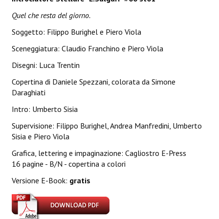
Lettera 33
Quel che resta del giorno.
mYthoS
Soggetto: Filippo Burighel e Piero Viola
Sceneggiatura: Claudio Franchino e Piero Viola
Prisma
Disegni: Luca Trentin
PTP
Copertina di Daniele Spezzani, colorata da Simone
yKronos
Daraghiati
Intro: Umberto Sisia
American Milestone
Supervisione: Filippo Burighel, Andrea Manfredini, Umberto
Spaghetti Western
Sisia e Piero Viola
Fuori Collana
Grafica, lettering e impaginazione: Cagliostro E-Press
16 pagine - B/N - copertina a colori
Riviste e Speciali
Versione E-Book:
gratis
Be Side
Talkink