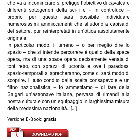
che va a incominciare si prefigge l’obiettivo di cavalcare
differenti sottogeneri della sci-fi e – in controluce –
Daryl Dark
proprio per questo sarà possibile individuare
numerosissimi ammiccamenti che alludono a capisaldi
Lovecraft & Holmes
del settore, pur reinterpretati in un’ottica assolutamente
Watson & Lovecraft
originale.
In particolar modo, il terreno – o per meglio dire lo
Sci-Fi
spazio – che si intende percorrere è quello della space
opera, ma di una space opera decisamente venata di
Giganti d'Acciaio
toni retro, con sprazzi di ucronia e ove i paradossi
spazio-temporali si sprecheranno, come ci sarà modo di
I.S. "E.Salgari"
scoprire. Il tutto condito dalla scelta consapevole e un
TenCentsVerso
filino nazionalistica – lo ammettiamo – di fare della
Salgari un’astronave italiana, pervasa di rimandi alla
Golden City Mystery Men
nostra cultura e con un equipaggio in larghissima misura
della medesima nazionalità.
[...]
Joumon
Versione E-Book:
gratis
Zeldamalincony
Borley Rectory Club