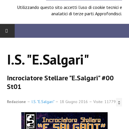
Utilizzando questo sito accetti l’uso di cookie tecnici e
analatici di terze parti.
Approfondisci
.
HOME
I.S. "E.Salgari"
BOARD
News
Incrociatore Stellare "E.Salgari" #00
Focus
St01
Contest
Redazione
I.S. "E.Salgari"
18 Giugno 2016
Visite: 11779
Prossimamente
Spazio Cagliostro@Lucca 2014