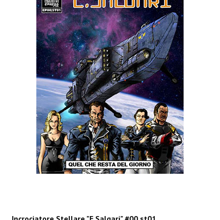
Spazio Cagliostro@Lucca 2015
Spazio Cagliostro@Lucca 2016
Spazio Cagliostro@Lucca 2017
Casa Cagliostro@Lucca2018
#baseLUna@Lucca 2019
PUBBLICAZIONI
Fumetti
Gli Albi di Occidente
DownLoad
Bonsai
I Classici del Fumetto Indipendente
Incrociatore Stellare "E.Salgari" #00 st01