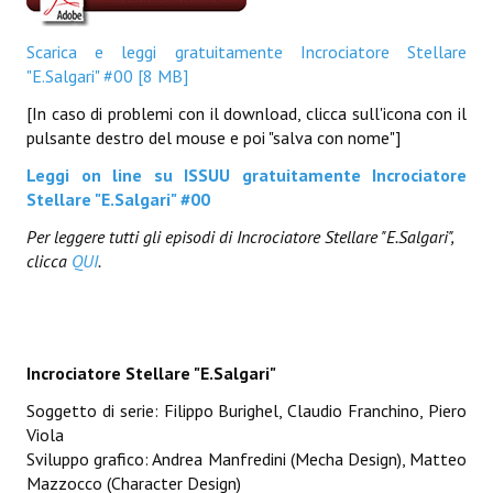
EonVerso
Scarica e leggi gratuitamente Incrociatore Stellare
"E.Salgari" #00 [8 MB]
Eon
[In caso di problemi con il download, clicca sull'icona con il
CHI SIAMO
pulsante destro del mouse e poi "salva con nome"]
Leggi on line su ISSUU gratuitamente Incrociatore
Associazione
Stellare "E.Salgari" #00
Editore
Per leggere tutti gli episodi di Incrociatore Stellare "E.Salgari",
clicca
QUI
.
Collabora con noi
Privacy
STORIA
Incrociatore Stellare "E.Salgari"
Soggetto di serie: Filippo Burighel, Claudio Franchino, Piero
Viola
Sviluppo grafico: Andrea Manfredini (Mecha Design), Matteo
Mazzocco (Character Design)