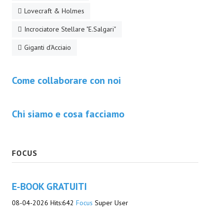
Lovecraft & Holmes
EonVerso
Incrociatore Stellare "E.Salgari"
Eon
Giganti d'Acciaio
CHI SIAMO
Come collaborare con noi
Associazione
Editore
Chi siamo e cosa facciamo
Collabora con noi
Privacy
FOCUS
STORIA
E-BOOK GRATUITI
08-04-2026
Hits:
642
Focus
Super User