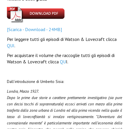
Lettera 33
mYthoS
[Scarica - Download - 24MB]
Prisma
Per leggere tutti gli episodi di Watson & Lovecraft clicca
PTP
QUI
.
yKronos
Per acquistare il volume che raccoglie tutti gli episodi di
Watson & Lovecraft clicca
QU
I.
American Milestone
Spaghetti Western
Dall'introduzione di Umberto Sisia:
Fuori Collana
Londra, Marzo 1927.
Dopo le prime due storie a carattere prettamente investigativo (sia pure
Riviste e Speciali
con decisi tocchi di soprannaturale) eccoci arrivati con marzo alla prima
trasferta dalla zona urbana di Londra ed alla prima vicenda nella quale il
Be Side
tasso di lovecraftianità si innalza vertiginosamente. "L'Avventura del
connazionale morente" è particolarmente importante nell'economia della
Talkink