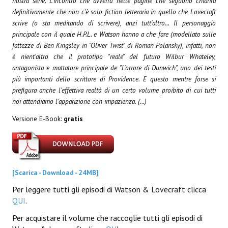
nostra serie. L'incontro che avverrà nelle pagine che seguono chiarirà
Necro
definitivamente che non c'è solo fiction letteraria in quello che Lovecraft
scrive (o sta meditando di scrivere), anzi tutt'altro... Il personaggio
Solaris*
principale con il quale H.P.L. e Watson hanno a che fare (modellato sulle
fattezze di Ben Kingsley in "Oliver Twist" di Roman Polansky), infatti, non
Saggistica
è nient'altro che il prototipo "reale" del futuro Wilbur Whateley,
antagonista e mattatore principale de "L'orrore di Dunwich", uno dei testi
Edikolè
più importanti dello scrittore di Providence. E questo mentre forse si
prefigura anche l'effettiva realtà di un certo volume proibito di cui tutti
MetroCult
noi attendiamo l'apparizione con impazienza. (...)
Narrativa
Versione E-Book:
gratis
FantaFiction
#KM0
[Scarica - Download - 24MB]
E-BOOK & WEBCOMICS
Per leggere tutti gli episodi di Watson & Lovecraft clicca
QUI
.
E-book
Per acquistare il volume che raccoglie tutti gli episodi di
IrregularVerso