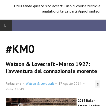
Utilizzando questo sito accetti l’uso di cookie tecnici e
analatici di terze parti.
Approfondisci
.
HOME
#KM0
BOARD
News
Watson & Lovecraft - Marzo 1927:
Focus
l'avventura del connazionale morente
Contest
Redazione
Watson & Lovecraft
17 Agosto 2014
Prossimamente
Visite: 18049
Spazio Cagliostro@Lucca 2014
221B Baker
Street, London