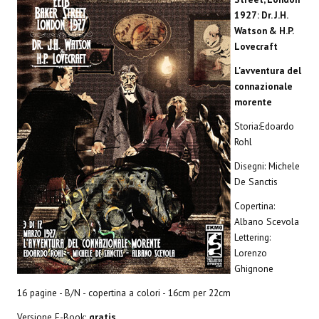
Spazio Cagliostro@Lucca 2015
1927: Dr. J.H.
Watson & H.P.
Spazio Cagliostro@Lucca 2016
Lovecraft
Spazio Cagliostro@Lucca 2017
L'avventura del
connazionale
Casa Cagliostro@Lucca2018
morente
#baseLUna@Lucca 2019
Storia:Edoardo
Rohl
PUBBLICAZIONI
Disegni: Michele
De Sanctis
Fumetti
Copertina:
Gli Albi di Occidente
Albano Scevola
Lettering:
DownLoad
Lorenzo
Ghignone
Bonsai
16 pagine - B/N - copertina a colori - 16cm per 22cm
I Classici del Fumetto Indipendente
Versione E-Book:
gratis