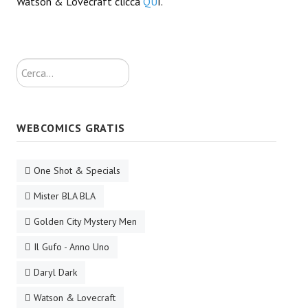
Watson & Lovecraft clicca
QU
I.
Daryl Dark
Lovecraft & Holmes
Cerca...
Watson & Lovecraft
Sci-Fi
WEBCOMICS GRATIS
Giganti d'Acciaio
I.S. "E.Salgari"
One Shot & Specials
TenCentsVerso
Mister BLA BLA
Golden City Mystery Men
Golden City Mystery Men
Il Gufo - Anno Uno
Joumon
Daryl Dark
Zeldamalincony
Watson & Lovecraft
Borley Rectory Club