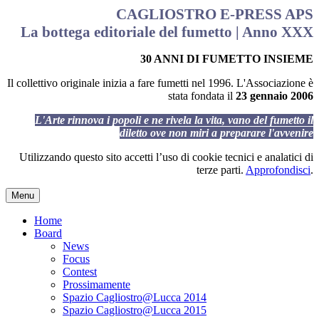
CAGLIOSTRO E-PRESS APS
La bottega editoriale del fumetto | Anno XXX
30 ANNI DI FUMETTO INSIEME
Il collettivo originale inizia a fare fumetti nel 1996. L'Associazione è
stata fondata il
23 gennaio 2006
L'Arte rinnova i popoli e ne rivela la vita, vano del fumetto il
diletto ove non miri a preparare l'avvenire
Utilizzando questo sito accetti l’uso di cookie tecnici e analatici di
terze parti.
Approfondisci
.
Menu
Home
Board
News
Focus
Contest
Prossimamente
Spazio Cagliostro@Lucca 2014
Spazio Cagliostro@Lucca 2015