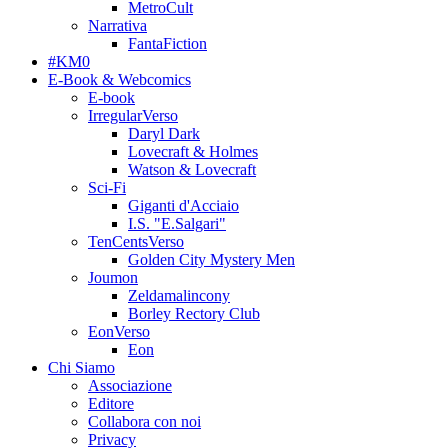
MetroCult
Narrativa
FantaFiction
#KM0
E-Book & Webcomics
E-book
IrregularVerso
Daryl Dark
Lovecraft & Holmes
Watson & Lovecraft
Sci-Fi
Giganti d'Acciaio
I.S. "E.Salgari"
TenCentsVerso
Golden City Mystery Men
Joumon
Zeldamalincony
Borley Rectory Club
EonVerso
Eon
Chi Siamo
Associazione
Editore
Collabora con noi
Privacy