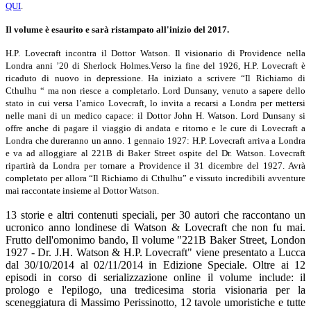
QUI
.
Il volume è esaurito e sarà ristampato all'inizio del 2017.
H.P. Lovecraft incontra il Dottor Watson. Il visionario di Providence nella
Londra anni ’20 di Sherlock Holmes.Verso la fine de
l 1926, H.P. Lovecraft è
ricaduto di nuovo in depressione. Ha iniziato a scrivere “Il Richiamo di
Cthulhu “ ma non riesce a completarlo. Lord Dunsany, venuto a sapere dello
stato in cui versa l’amico Lovecraft, lo invita a recarsi a Londra per mettersi
nelle mani di un medico capace: il Dottor John H. Watson. Lord Dunsany si
offre anche di pagare il viaggio di andata e ritorno e le cure di Lovecraft a
Londra che dureranno un anno. 1 gennaio 1927: H.P. Lovecraft arriva a Londra
e va ad alloggiare al 221B di Baker Street ospite del Dr. Watson. Lovecraft
ripartirà da Londra per tornare a Providence il 31 dicembre del 1927. Avrà
completato per allora “Il Richiamo di Cthulhu” e vissuto incredibili avventure
mai raccontate insieme al Dottor Watson.
13 storie e altri contenuti speciali, per 30 autori che raccontano un
ucronico anno londinese di Watson & Lovecraft che non fu mai.
Frutto dell'omonimo bando, Il volume "221B Baker Street, London
1927 - Dr. J.H. Watson & H.P. Lovecraft" viene presentato a Lucca
dal 30/10/2014 al 02/11/2014 in Edizione Speciale. Oltre ai 12
episodi in corso di serializzazione online il volume include: il
prologo e l'epilogo, una tredicesima storia visionaria per la
sceneggiatura di Massimo Perissinotto, 12 tavole umoristiche e tutte