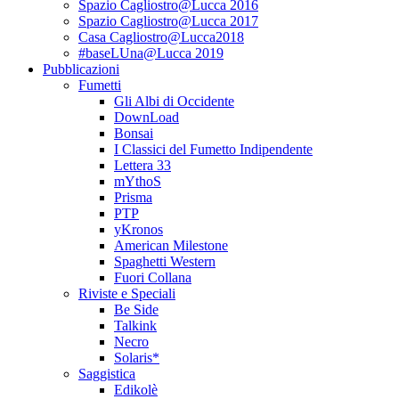
Spazio Cagliostro@Lucca 2016
Spazio Cagliostro@Lucca 2017
Casa Cagliostro@Lucca2018
#baseLUna@Lucca 2019
Pubblicazioni
Fumetti
Gli Albi di Occidente
DownLoad
Bonsai
I Classici del Fumetto Indipendente
Lettera 33
mYthoS
Prisma
PTP
yKronos
American Milestone
Spaghetti Western
Fuori Collana
Riviste e Speciali
Be Side
Talkink
Necro
Solaris*
Saggistica
Edikolè