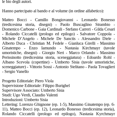
le bio degli autori.
Hanno partecipato al bando e al volume (in ordine alfabetico):
Matteo Bocci - Camillo Bongiovanni - Leonardo Bonesso
(tredicesima storia, disegni) - Paolo Buscaglino Strambio -
Domenico Carbone - Gaia Cardinali - Stefano Carreri - Gilda Cesari
- Rolando Ciccatelli (prologo ed epilogo) - Salvatore Coppola -
Michele D’Angelo - Michele De Sanctis - Alessandro Diele -
Alberto Duca - Christian M. Fedele - Gianluca Girelli - Massimo
Ginatempo - Enzo Iamundo - Nastasia Kirchmayr (tavole
umoristiche, disegni) - Giorgio Neri - Marco Orlando - Massimo
Perissinotto (tredicesima storia, sceneggiatura) - Edoardo Rohl -
Albano Scevola (copertine) - Umberto Sisia (tavole umoristiche,
sceneggiature) - Vittorio Sossi - Antonio Stelitano - Paola Tovaglieri
- Sergio Vanello
Progetto Editoriale: Piero Viola
Supervisione Editoriale: Filippo Burighel
Supervisore Associato: Umberto Sisia
Studi: Ugo Verdi, Claudio Valenti
Introduzioni: Umberto Sisia
Lettering: Lorenzo Ghignone (ep. 1-5), Massimo Ginatempo (ep. 6-
11), Matteo Bocci (ep. 12), Leonardo Bonesso (tredicesima storia),
Rolando Ciccatelli (prologo ed epilogo), Nastasia Kyrchmayr