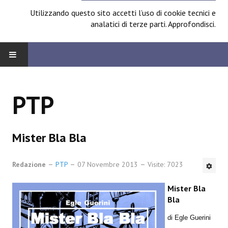
Utilizzando questo sito accetti l’uso di cookie tecnici e
analatici di terze parti.
Approfondisci
.
HOME
PTP
BOARD
News
Mister Bla Bla
Focus
Redazione
PTP
07 Novembre 2013
Visite: 7023
Contest
Mister Bla
Prossimamente
Bla
Spazio Cagliostro@Lucca 2014
di Egle Guerini