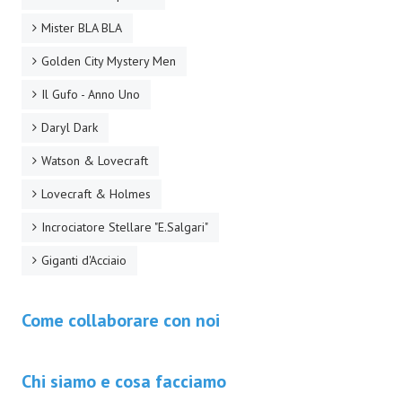
Necro
Mister BLA BLA
Solaris*
Golden City Mystery Men
Saggistica
Il Gufo - Anno Uno
Daryl Dark
Edikolè
Watson & Lovecraft
MetroCult
Lovecraft & Holmes
Narrativa
Incrociatore Stellare "E.Salgari"
FantaFiction
Giganti d'Acciaio
#KM0
Come collaborare con noi
E-BOOK & WEBCOMICS
E-book
Chi siamo e cosa facciamo
IrregularVerso