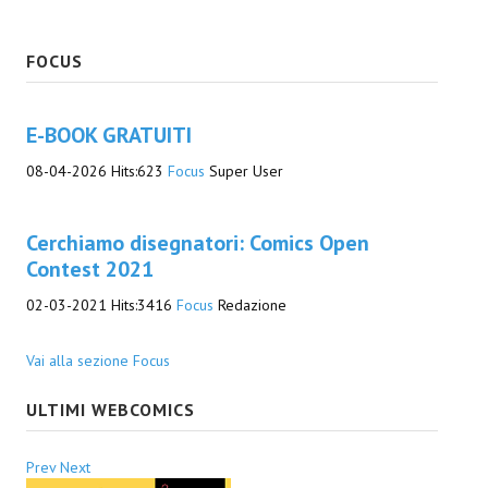
Daryl Dark
FOCUS
Lovecraft & Holmes
E-BOOK GRATUITI
Watson & Lovecraft
08-04-2026
Hits:
623
Focus
Super User
Sci-Fi
Giganti d'Acciaio
Cerchiamo disegnatori: Comics Open
I.S. "E.Salgari"
Contest 2021
02-03-2021
Hits:
3416
Focus
Redazione
TenCentsVerso
Golden City Mystery Men
Vai alla sezione Focus
Joumon
ULTIMI WEBCOMICS
Zeldamalincony
Prev
Next
Borley Rectory Club