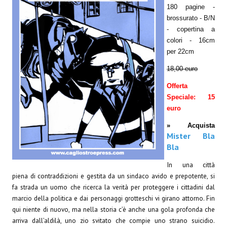
Spazio Cagliostro@Lucca 2015
180 pagine -
brossurato - B/N
Spazio Cagliostro@Lucca 2016
- copertina a
colori - 16cm
Spazio Cagliostro@Lucca 2017
per 22cm
Casa Cagliostro@Lucca2018
18,00 euro
Offerta
#baseLUna@Lucca 2019
Speciale: 15
euro
PUBBLICAZIONI
» Acquista
Fumetti
Mister Bla
Bla
Gli Albi di Occidente
In una città
DownLoad
piena di contraddizioni e gestita da un sindaco avido e prepotente, si
fa strada un uomo che ricerca la verità per proteggere i cittadini dal
Bonsai
marcio della politica e dai personaggi grotteschi vi girano attorno. Fin
qui niente di nuovo, ma nella storia c’è anche una gola profonda che
I Classici del Fumetto Indipendente
arriva dall’aldilà, uno zio svitato che compie uno strano suicidio.