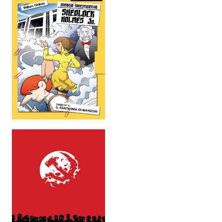
EonVerso
Eon
CHI SIAMO
Associazione
Editore
Collabora con noi
Privacy
STORIA