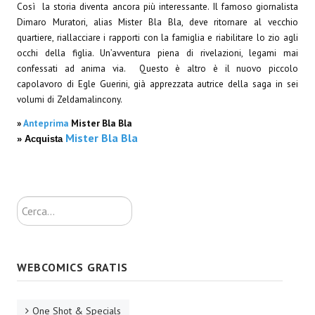
Così la storia diventa ancora più interessante. Il famoso giornalista
Lettera 33
Dimaro Muratori, alias Mister Bla Bla, deve ritornare al vecchio
quartiere, riallacciare i rapporti con la famiglia e riabilitare lo zio agli
mYthoS
occhi della figlia. Un’avventura piena di rivelazioni, legami mai
confessati ad anima via. Questo è altro è il nuovo piccolo
Prisma
capolavoro di Egle Guerini, già apprezzata autrice della saga in sei
volumi di Zeldamalincony.
PTP
»
Anteprima
Mister Bla Bla
yKronos
Mister Bla Bla
» Acquista
American Milestone
Spaghetti Western
Cerca...
Fuori Collana
Riviste e Speciali
WEBCOMICS GRATIS
Be Side
Talkink
One Shot & Specials