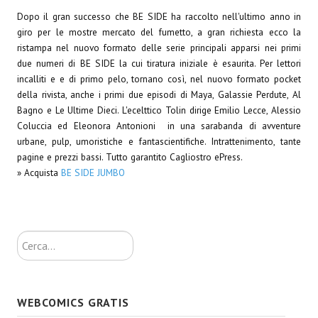
Spazio Cagliostro@Lucca 2015
Dopo il gran successo che BE SIDE ha raccolto nell'ultimo anno in
giro per le mostre mercato del fumetto, a gran richiesta ecco la
Spazio Cagliostro@Lucca 2016
ristampa nel nuovo formato delle serie principali apparsi nei primi
due numeri di BE SIDE la cui tiratura iniziale è esaurita. Per lettori
Spazio Cagliostro@Lucca 2017
incalliti e e di primo pelo, tornano così, nel nuovo formato pocket
Casa Cagliostro@Lucca2018
della rivista, anche i primi due episodi di Maya, Galassie Perdute, Al
Bagno e Le Ultime Dieci. L'ecelttico Tolin dirige Emilio Lecce, Alessio
#baseLUna@Lucca 2019
Coluccia ed Eleonora Antonioni in una sarabanda di avventure
urbane, pulp, umoristiche e fantascientifiche. Intrattenimento, tante
PUBBLICAZIONI
pagine e prezzi bassi. Tutto garantito Cagliostro ePress.
» Acquista
BE SIDE JUMBO
Fumetti
Gli Albi di Occidente
Cerca...
DownLoad
Bonsai
WEBCOMICS GRATIS
I Classici del Fumetto Indipendente