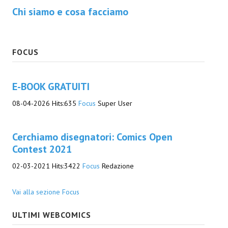
Chi siamo e cosa facciamo
Necro
Solaris*
FOCUS
Saggistica
Edikolè
E-BOOK GRATUITI
MetroCult
08-04-2026
Hits:
635
Focus
Super User
Narrativa
FantaFiction
Cerchiamo disegnatori: Comics Open
Contest 2021
#KM0
02-03-2021
Hits:
3422
Focus
Redazione
E-BOOK & WEBCOMICS
Vai alla sezione Focus
E-book
ULTIMI WEBCOMICS
IrregularVerso