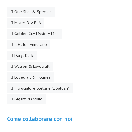
Lettera 33
One Shot & Specials
mYthoS
Mister BLA BLA
Prisma
Golden City Mystery Men
PTP
Il Gufo - Anno Uno
yKronos
Daryl Dark
Watson & Lovecraft
American Milestone
Lovecraft & Holmes
Spaghetti Western
Incrociatore Stellare "E.Salgari"
Fuori Collana
Giganti d'Acciaio
Riviste e Speciali
Be Side
Come collaborare con noi
Talkink