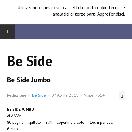
Utilizzando questo sito accetti l’uso di cookie tecnici e
analatici di terze parti.
Approfondisci
.
HOME
Be Side
BOARD
News
Be Side Jumbo
Focus
Redazione
Be Side
07 Aprile 2011
Visite: 7514
Contest
BE SIDE JUMBO
Prossimamente
di AA.VV:
80 pagine – spillato – B/N – copertine a colori - 16cm per 22cm
Spazio Cagliostro@Lucca 2014
6 euro