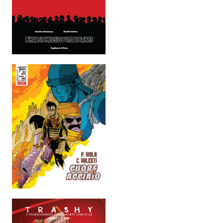
EonVerso
Eon
CHI SIAMO
Associazione
Editore
Collabora con noi
Privacy
STORIA