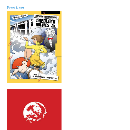
Prev
Next
Daryl Dark
Lovecraft & Holmes
Watson & Lovecraft
Sci-Fi
Giganti d'Acciaio
I.S. "E.Salgari"
TenCentsVerso
Golden City Mystery Men
Joumon
Zeldamalincony
Borley Rectory Club