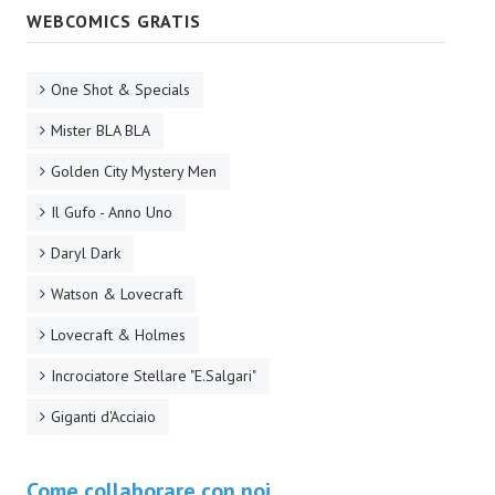
WEBCOMICS GRATIS
EonVerso
Eon
One Shot & Specials
Mister BLA BLA
CHI SIAMO
Golden City Mystery Men
Associazione
Il Gufo - Anno Uno
Editore
Daryl Dark
Collabora con noi
Watson & Lovecraft
Privacy
Lovecraft & Holmes
STORIA
Incrociatore Stellare "E.Salgari"
Giganti d'Acciaio
Come collaborare con noi