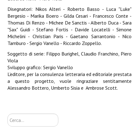
Disegnatori: Nikos Alteri - Roberto Basso - Luca "Luke"
Daryl Dark
Bergesio - Marika Boero - Gilda Cesari - Francesco Conte -
Thomas Di Renzo - Michee De Sanctis - Alberto Duca - Sara
Lovecraft & Holmes
"Sax" Guidi - Stefano Fortis - Davide Locatelli - Simone
Michelini - Christian Paris - Gaetano Sarrantonio - Nico
Watson & Lovecraft
Tamburo - Sergio Vanello - Riccardo Zoppello.
Sci-Fi
Soggetto di serie: Filippo Burighel, Claudio Franchino, Piero
Viola
Giganti d'Acciaio
Sviluppo grafico: Sergio Vanello
L’editore, per la consulenza letteraria ed editoriale prestata
I.S. "E.Salgari"
a questo progetto, vuole ringraziare sentitamente
Alessandro Bottero, Umberto Sisia e Ambrose Scott.
TenCentsVerso
Golden City Mystery Men
Joumon
Cerca...
Zeldamalincony
Borley Rectory Club