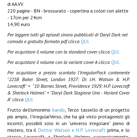
di AA.VV.
Lettera 33
220 pagine - BN - brossurato - copertina a colori con alette
- 17cm per 24cm
mYthoS
14,90 euro
Prisma
Per leggere tutti gli episodi sinora pubblicati di Daryl Dark nel
comodo e gratuito formato pdf clicca
QUI
.
PTP
Per acquistare il volume con la standard cover clicca
QUI
.
yKronos
Per acquistare il volume con la variant cover A clicca
QUI
.
American Milestone
Per acquistare a prezzo scontato l'IrregularPack contenente
"221B Baker Street, London 1927: Dr. J.H. Watson & H.P.
Spaghetti Western
Lovecraft" + "
10 Barnes Street, Providence 1929: H.P. Lovecraft
& Sherlock Holmes" + "Daryl Dark Stagione Uno - Variant Cover
Fuori Collana
A" clicca
QUI
.
Riviste e Speciali
Frutto dell'omonimo
bando
, Terzo tassello di un progetto
più ampio, l'IrregularVerso, che ha già visto protagonisti gli
Be Side
incontri, possibili solo in un “universo irregolare” pieno di
mistero, tra il
Dottor Watson e H.P. Lovecraft
prima, e lo
Talkink
stesso Lovecraft e Sherlock Holmes successivamente,