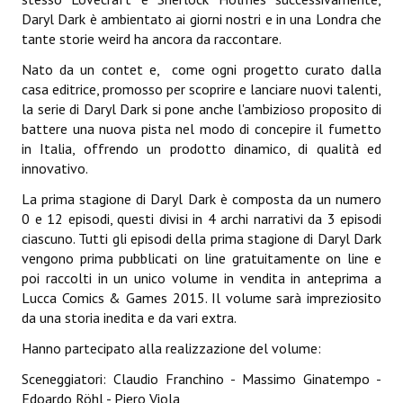
Daryl Dark è ambientato ai giorni nostri e in una Londra che
Necro
tante storie weird ha ancora da raccontare.
Solaris*
Nato da un contet e, come ogni progetto curato dalla
casa editrice, promosso per scoprire e lanciare nuovi talenti,
Saggistica
la serie di Daryl Dark si pone anche l'ambizioso proposito di
battere una nuova pista nel modo di concepire il fumetto
Edikolè
in Italia, offrendo un prodotto dinamico, di qualità ed
MetroCult
innovativo.
La prima stagione di Daryl Dark è composta da un numero
Narrativa
0 e 12 episodi, questi divisi in 4 archi narrativi da 3 episodi
ciascuno. Tutti gli episodi della prima stagione di Daryl Dark
FantaFiction
vengono prima pubblicati on line gratuitamente on line e
poi raccolti in un unico volume in vendita in anteprima a
#KM0
Lucca Comics & Games 2015. Il volume sarà impreziosito
da una storia inedita e da vari extra.
E-BOOK & WEBCOMICS
Hanno partecipato alla realizzazione del volume:
E-book
Sceneggiatori: Claudio Franchino - Massimo Ginatempo -
Edoardo Röhl - Piero Viola
IrregularVerso