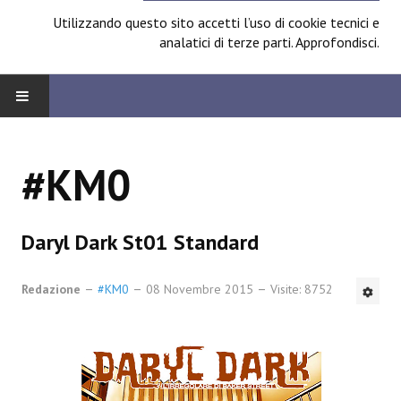
Utilizzando questo sito accetti l’uso di cookie tecnici e
analatici di terze parti.
Approfondisci
.
HOME
#KM0
BOARD
News
Daryl Dark St01 Standard
Focus
Redazione
#KM0
08 Novembre 2015
Visite: 8752
Contest
Prossimamente
Spazio Cagliostro@Lucca 2014