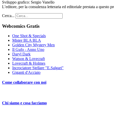
Sviluppo grafico: Sergio Vanello
L’editore, per la consulenza letteraria ed editoriale prestata a quest
Cerca...
Webcomics Gratis
One Shot & Specials
Mister BLA BLA
Golden City Mystery Men
Il Gufo - Anno Uno
Daryl Dark
Watson & Lovecraft
Lovecraft & Holmes
Incrociatore Stellare "E.Salgari"
Giganti d'Acciaio
Come collaborare con noi
Chi siamo e cosa facciamo