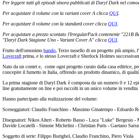
Per leggere tutti gli episodi sinora pubblicati di Daryl Dark nel como
Per acquistare il volume con la variant cover A clicca
QUI
.
Per acquistare il volume con la standard cover clicca
QUI
.
Per acquistare a prezzo scontato l'IrregularPack contenente "221B 
"Daryl Dark Stagione Uno - Variant Cover A" clicca
QUI
.
Frutto dell'omonimo
bando
, Terzo tassello di un progetto più ampio, l'
Lovecraft
prima, e lo stesso Lovecraft e Sherlock Holmes successivame
Nato da un contet e, come ogni progetto curato dalla casa editrice, pr
concepire il fumetto in Italia, offrendo un prodotto dinamico, di quali
La prima stagione di Daryl Dark è composta da un numero 0 e 12 episod
line gratuitamente on line e poi raccolti in un unico volume in vendit
Hanno partecipato alla realizzazione del volume:
Sceneggiatori: Claudio Franchino - Massimo Ginatempo - Edoardo Rö
Disegnatori: Nikos Alteri - Roberto Basso - Luca "Luke" Bergesio - 
Davide Locatelli - Simone Michelini - Christian Paris - Gaetano Sarr
Soggetto di serie: Filippo Burighel, Claudio Franchino, Piero Viola