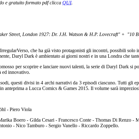
do e gratuito formato pdf clicca
QUI
.
Baker Street, London 1927: Dr. J.H. Watson & H.P. Lovecraft" + "
10 B
IrregularVerso, che ha già visto protagonisti gli incontri, possibili solo 
nte, Daryl Dark è ambientato ai giorni nostri e in una Londra che tante
omosso per scoprire e lanciare nuovi talenti, la serie di Daryl Dark si 
tà ed innovativo.
i, questi divisi in 4 archi narrativi da 3 episodi ciascuno. Tutti gli 
a in anteprima a Lucca Comics & Games 2015. Il volume sarà impreziosito
hl - Piero Viola
Marika Boero - Gilda Cesari - Francesco Conte - Thomas Di Renzo - Mi
antonio - Nico Tamburo - Sergio Vanello - Riccardo Zoppello.