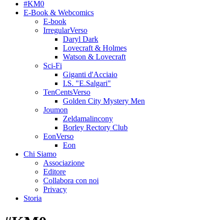
#KM0
E-Book & Webcomics
E-book
IrregularVerso
Daryl Dark
Lovecraft & Holmes
Watson & Lovecraft
Sci-Fi
Giganti d'Acciaio
I.S. "E.Salgari"
TenCentsVerso
Golden City Mystery Men
Joumon
Zeldamalincony
Borley Rectory Club
EonVerso
Eon
Chi Siamo
Associazione
Editore
Collabora con noi
Privacy
Storia