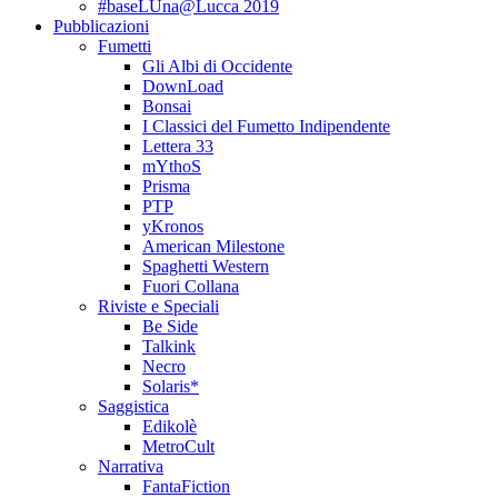
#baseLUna@Lucca 2019
Pubblicazioni
Fumetti
Gli Albi di Occidente
DownLoad
Bonsai
I Classici del Fumetto Indipendente
Lettera 33
mYthoS
Prisma
PTP
yKronos
American Milestone
Spaghetti Western
Fuori Collana
Riviste e Speciali
Be Side
Talkink
Necro
Solaris*
Saggistica
Edikolè
MetroCult
Narrativa
FantaFiction